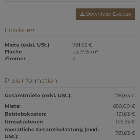
Download Expose
Eckdaten
Miete (exkl. USt.)
781,63 €
2
Fläche
ca. 67,5 m
Zimmer
4
Preisinformation
Gesamtmiete (exkl. USt.):
781,63 €
Miete:
650,00 €
Betriebskosten:
131,63 €
Umsatzsteuer:
156,33 €
monatliche Gesamtbelastung (exkl.
781,63 €
USt.):