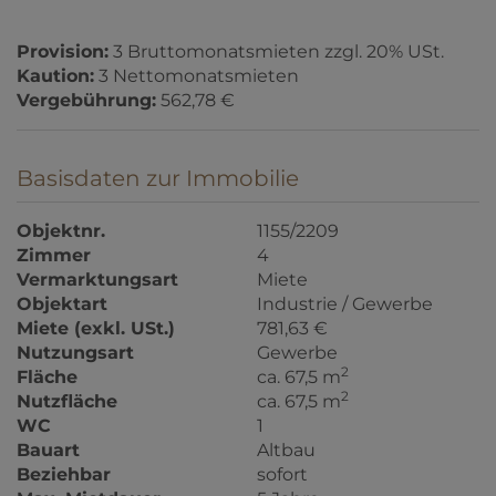
Provision:
3 Bruttomonatsmieten zzgl. 20% USt.
Kaution:
3 Nettomonatsmieten
Vergebührung:
562,78 €
Basisdaten zur Immobilie
Objektnr.
1155/2209
Zimmer
4
Vermarktungsart
Miete
Objektart
Industrie / Gewerbe
Miete (exkl. USt.)
781,63 €
Nutzungsart
Gewerbe
2
Fläche
ca. 67,5 m
2
Nutzfläche
ca. 67,5 m
WC
1
Bauart
Altbau
Beziehbar
sofort