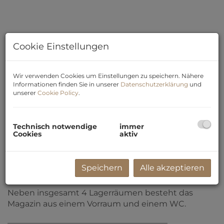
Cookie Einstellungen
Wir verwenden Cookies um Einstellungen zu speichern. Nähere
Informationen finden Sie in unserer
Datenschutzerklärung
und
unserer
Cookie Policy
.
Technisch notwendige
immer
Beschreibung
Cookies
aktiv
Das Lager/Magazin liegt im Souterrain und verfügt
über zwei seperate straßenseiteige Eingänge sowie
Speichern
Alle akzeptieren
über einen Eingang über das Stiegenhaus.
Neben insgesamt 4 Lagerräumen besteht das
Magazin aus einem Vorraum und einem WC.
________________________________________