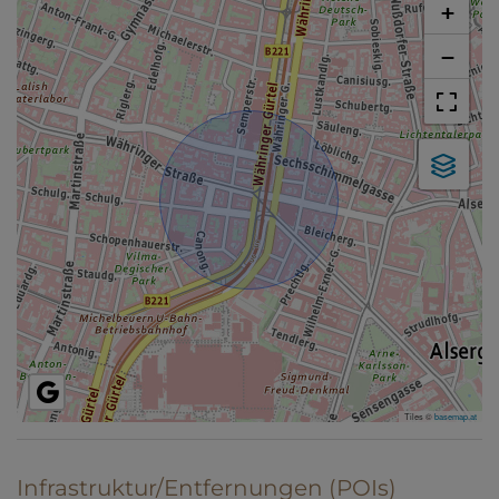
+
−
Tiles ©
basemap.at
Infrastruktur/Entfernungen (POIs)