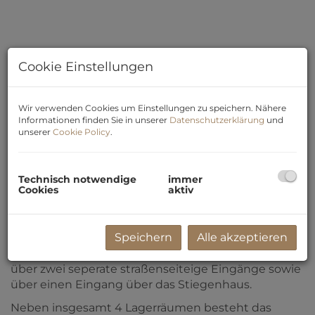
Cookie Einstellungen
Wir verwenden Cookies um Einstellungen zu speichern. Nähere
Informationen finden Sie in unserer
Datenschutzerklärung
und
unserer
Cookie Policy
.
5
Technisch notwendige
immer
Cookies
aktiv
Beschreibung
Speichern
Alle akzeptieren
Das Lager/Magazin liegt im Souterrain und verfügt
über zwei seperate straßenseiteige Eingänge sowie
über einen Eingang über das Stiegenhaus.
Neben insgesamt 4 Lagerräumen besteht das