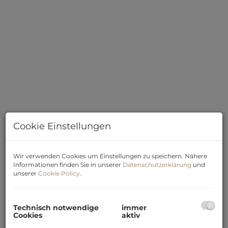
Cookie Einstellungen
00
Wir verwenden Cookies um Einstellungen zu speichern. Nähere
Informationen finden Sie in unserer
Datenschutzerklärung
und
unserer
Cookie Policy
.
Beschreibung
Technisch notwendige
immer
Die großzügig angelegte Wohnung befindet sich
Cookies
aktiv
im Obergeschoss des zweiten Hauses und verfügt