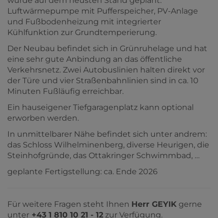
wurde auf dem neusten Stand geplant:
Luftwärmepumpe mit Pufferspeicher, PV-Anlage
und Fußbodenheizung mit integrierter
Kühlfunktion zur Grundtemperierung.
Der Neubau befindet sich in Grünruhelage und hat
eine sehr gute Anbindung an das öffentliche
Verkehrsnetz. Zwei Autobuslinien halten direkt vor
der Türe und vier Straßenbahnlinien sind in ca. 10
Minuten Fußläufig erreichbar.
Ein hauseigener Tiefgaragenplatz kann optional
erworben werden.
In unmittelbarer Nähe befindet sich unter andrem:
das Schloss Wilhelminenberg, diverse Heurigen, die
Steinhofgründe, das Ottakringer Schwimmbad, …
geplante Fertigstellung: ca. Ende 2026
Für weitere Fragen steht Ihnen
Herr GEYIK
gerne
unter
+43 1 810 10 21 - 12
zur Verfügung.