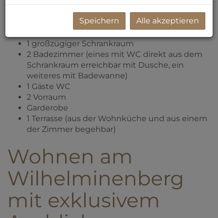
über:
Speichern
Alle akzeptieren
1 großzügige Wohnküche
3 Schlafzimmer
1 großzügiger Schrankraum
2 Badezimmer (eines mit WC direkt aus dem
Schrankraum erreichbar mit Dusche, ein
weiteres mit Badewanne)
1 Gäste WC
2 Vorraum
Garderobe
1 Terrasse (aus der Wohnküche und aus einem
der Zimmer begehbar)
Wohnen am
Wilhelminenberg
mit exklusivem