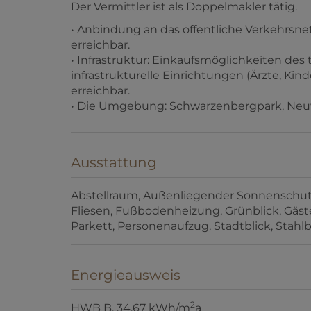
erreichbar.
• Infrastruktur: Einkaufsmöglichkeiten des 
infrastrukturelle Einrichtungen (Ärzte, Ki
erreichbar.
• Die Umgebung: Schwarzenbergpark, Neu
Ausstattung
Abstellraum
Außenliegender Sonnenschu
Fliesen
Fußbodenheizung
Grünblick
Gäs
Parkett
Personenaufzug
Stadtblick
Stahl
Energieausweis
2
HWB
B, 34.67 kWh/m
a
fGEE
A, 0,74
gültig bis
13.03.2029