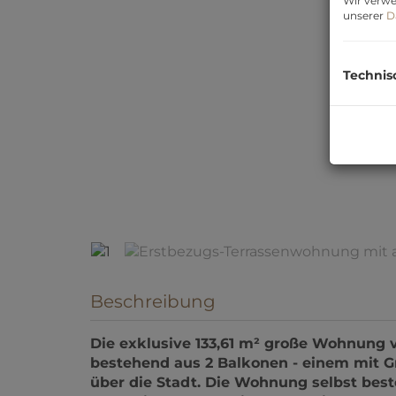
Wir verwe
unserer
D
Technis
1
Beschreibung
Die exklusive 133,61 m² große Wohnung v
bestehend aus 2 Balkonen - einem mit G
über die Stadt. Die Wohnung selbst bes
Schlafzimmern, zwei Bädern (eines davo
begehbar), zwei WCs (eines davon separ