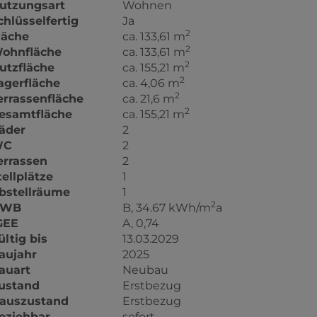
utzungsart
Wohnen
chlüsselfertig
Ja
2
läche
ca. 133,61 m
2
ohnfläche
ca. 133,61 m
2
utzfläche
ca. 155,21 m
2
agerfläche
ca. 4,06 m
2
errassenfläche
ca. 21,6 m
2
esamtfläche
ca. 155,21 m
äder
2
WC
2
errassen
2
tellplätze
1
bstellräume
1
2
HWB
B, 34.67 kWh/m
a
GEE
A, 0,74
ültig bis
13.03.2029
aujahr
2025
auart
Neubau
ustand
Erstbezug
auszustand
Erstbezug
eziehbar
sofort