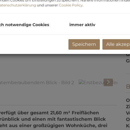
nden Cookies um Einstellungen zu speichern. Nähere Informationen finden
atenschutzerklärung
und unserer
Cookie Policy
.
R
S
U
ch notwendige Cookies
immer aktiv
m
G
Speichern
Alle akzep
P
G
G
B
O
erfügt über gesamt 21,60 m² Freiflächen
Z
rünblick und einen mit fantastischem Blick
V
teht aus einer großzügigen Wohnküche, drei
O
n direkt aus dem Elternschlafzimmer
K
at) und einem Abstellraum. Aus dem