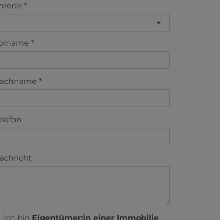
nrede
orname
achname
elefon
achricht
Ich bin
Eigentümer:in einer Immobilie