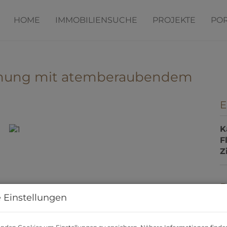
HOME
IMMOBILIENSUCHE
PROJEKTE
POR
hnung mit atemberaubendem
E
K
F
Z
P
 Einstellungen
K
B