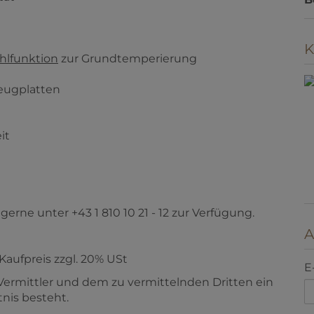
hlfunktion
zur Grundtemperierung
K
zeugplatten
it
erne unter +43 1 810 10 21 - 12 zur Verfügung.
Kaufpreis zzgl. 20% USt
A
Vermittler und dem zu vermittelnden Dritten ein
E
tnis besteht.
tz: Autobus 44A und Straßenbahn 43 fußläufig