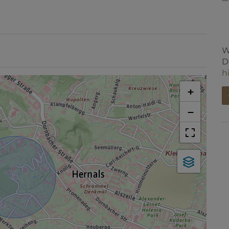
W
D
+
h
−