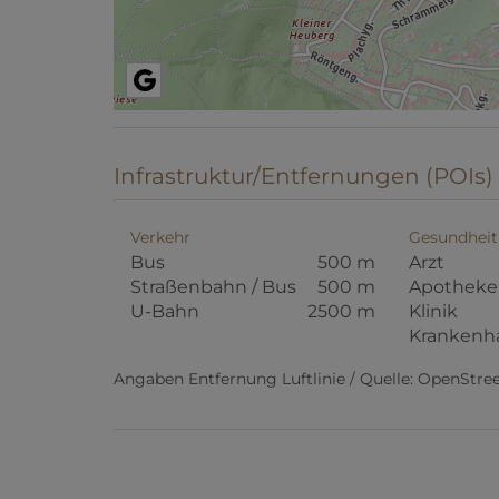
Infrastruktur/Entfernungen (POIs)
Verkehr
Gesundheit
Bus
500 m
Arzt
Straßenbahn / Bus
500 m
Apotheke
U-Bahn
2500 m
Klinik
Krankenh
Angaben Entfernung Luftlinie / Quelle: OpenStr