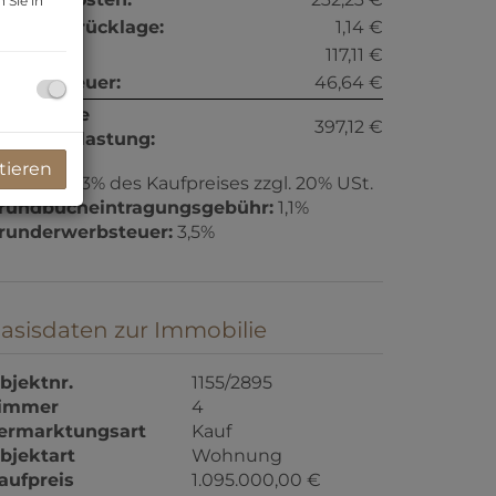
 Sie in
eparaturrücklage:
1,14 €
onstiges:
117,11 €
msatzsteuer:
46,64 €
onatliche
397,12 €
esamtbelastung:
tieren
rovision:
3% des Kaufpreises zzgl. 20% USt.
rundbucheintragungsgebühr:
1,1%
runderwerbsteuer:
3,5%
asisdaten zur Immobilie
bjektnr.
1155/2895
immer
4
ermarktungsart
Kauf
bjektart
Wohnung
aufpreis
1.095.000,00 €