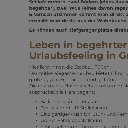
Elternschlafzimmer kommt man direkt auf
erreicht man direkt aus der Wohnküche.
Es können auch Tiefgaragenplätze direk
Leben in begehrte
Urlaubsfeeling in 
Hier liegt Ihnen die Stadt zu Füßen.
Der zeitlos elegante Neubau bietet 8 ho
großzügigen Freiflächen und gut durchd
Die charmante Nachbarschaft mitten im Na
anspruchsvolle Herz begehrt.
Balkon oder/und Terrasse
Tiefgarage mit 12 Stellplätzen
Einzigartiger Ausblick: Grün- und Fer
Großer Fahrradabstellraum
Schlüsselfertige Übergabe in Topquali
Energetisch auf dem neuesten Stand
Luftwärmepumpe mit Pufferspeicher