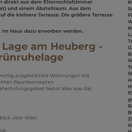
N
 die kleinere Terrasse. Die größere Terrasse
S
F
t im Haus dazu erworben werden.
W
N
r Lage am Heuberg -
L
T
Grünruhelage
G
B
chwertig ausgestattete Wohnungen mit
T
achten Raumkonzepten.
S
herholungsgebiet bietet alles was das
A
f
g
nblick über Wien
B
B
tät
Z
H
B