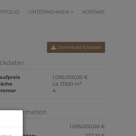
TFOLIO
UNTERNEHMEN
KONTAKT
Download Expose
ckdaten
aufpreis
1.095.000,00 €
2
läche
ca. 133,61 m
immer
4
reisinformation
aufpreis:
1.095.000,00 €
etriebskosten:
232,23 €