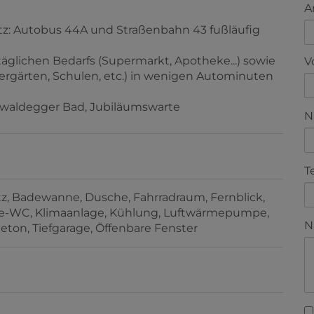
A
täglichen Bedarfs (Supermarkt, Apotheke...) sowie
ndergärten, Schulen, etc.) in wenigen Autominuten
V
waldegger Bad, Jubiläumswarte
N
tz
Badewanne
Dusche
Fahrradraum
Fernblick
T
te-WC
Klimaanlage
Kühlung
Luftwärmepumpe
beton
Tiefgarage
Öffenbare Fenster
N