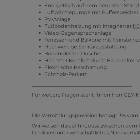
PV-Anlage
Fußbodenheizung mit integrierter
Kü
Video-Gegensprechanlage
Terrassen und Balkone mit Feinstein
Hochwertige Sanitärausstattung
Bodengleiche Dusche
Höchster Komfort durch Barrierefreihe
Elektrische Beschattung
Echtholz-Parkett
________________________________________
Für weitere Fragen steht Ihnen Herr GEYIK g
________________________________________
Die Vermittlungsprovision beträgt 3% vom 
Wir weisen darauf hin, dass zwischen dem 
familiäres oder wirtschaftliches Naheverhäl
Der Vermittler ist als Doppelmakler tätig.
• Anbindung an das öffentliche Verkehrsne